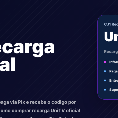
CJ1 Re
U
ecarga
Recarg
al
Info
Paga
Entr
Supo
aga via Pix e recebe o codigo por
como comprar recarga UniTV oficial