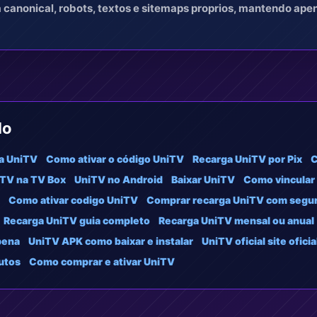
a canonical, robots, textos e sitemaps proprios, mantendo ap
do
a UniTV
Como ativar o código UniTV
Recarga UniTV por Pix
C
TV na TV Box
UniTV no Android
Baixar UniTV
Como vincular
Como ativar codigo UniTV
Comprar recarga UniTV com segu
Recarga UniTV guia completo
Recarga UniTV mensal ou anual
pena
UniTV APK como baixar e instalar
UniTV oficial site ofici
utos
Como comprar e ativar UniTV